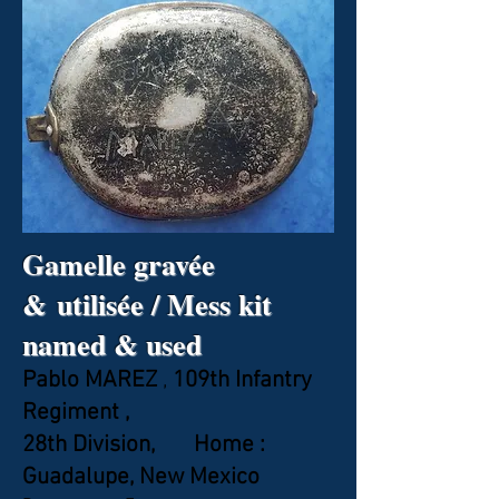
Gamelle gravée
& utilisée / Mess kit
named & used
Pablo MAREZ
,
109th Infantry
Regiment ,
28th Division, Home :
Guadalupe, New Mexico