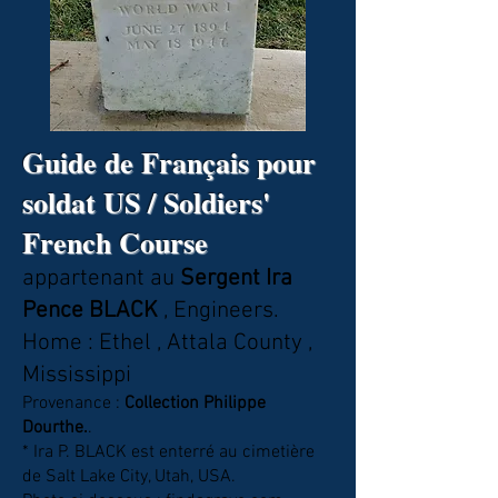
Guide de Français pour
soldat US / Soldiers'
French Course
appartenant au
Sergent Ira
Pence BLACK
,
Engineers
.
Home :
Ethel , Attala County ,
Mississippi
Provenance :
Collection Philippe
Dourthe.
.
* Ira P. BLACK est enterré au cimetière
de Salt Lake City, Utah, USA.