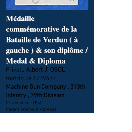
Médaille
commémorative de la
Bataille de Verdun ( à
gauche ) & son diplôme /
Medal & Diploma
Private
Albert J. OSOL
,
matricule
1779697
,
Machine Gun Company , 313th
Infantry , 79th Division
Provenance : USA
Parent proche & Adresse
Gourmette