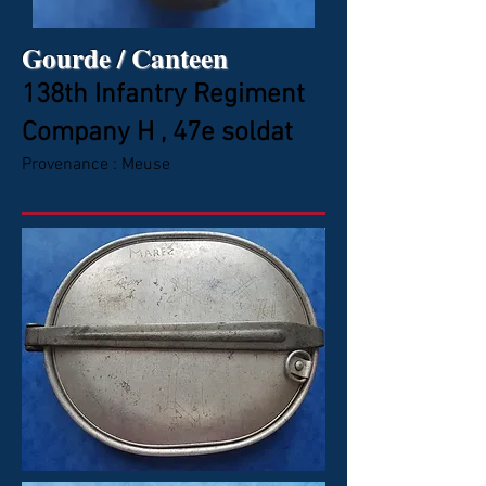
Gourde / Canteen
138th Infantry Regiment
Company H , 47e soldat
Provenance : Meuse