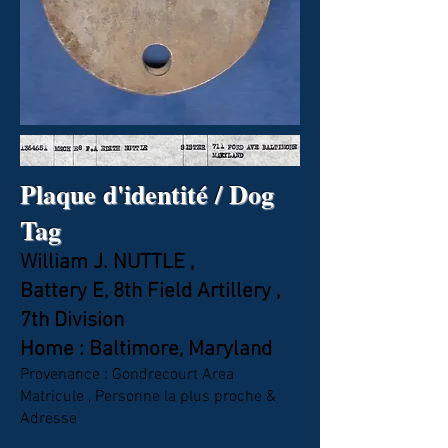
Plaque d'identité / Dog
Tag
William J. NUTTLE ,
Battery E, 8th Field Artillery ,
7th Division
Home : Baltimore, Maryland
Provenance : Gondrecourt Area
Matricule , Personne la plus proche &
Adresse