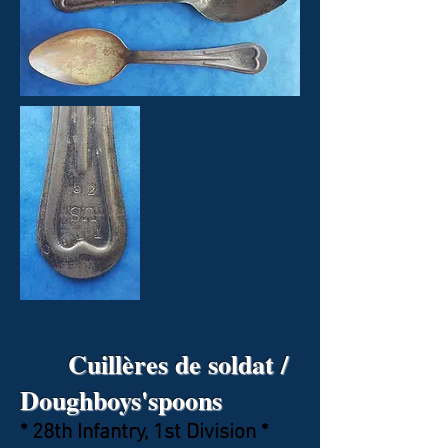
Cuillères de soldat /
Doughboys'spoons
* 28th Infantry
, 1st Division *