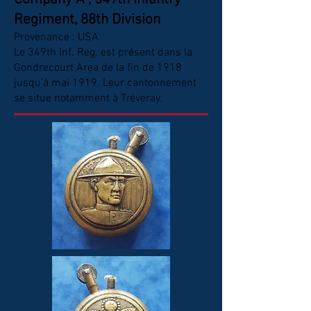
Regiment, 88th Division
Provenance : USA
Le 349th Inf. Reg. est présent dans la
Gondrecourt Area de la fin de 1918
jusqu'à mai 1919. Leur cantonnement
se situe notamment à Tréveray.