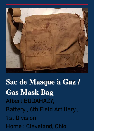
Sac de Masque à Gaz /
Gas Mask Bag
Albert BUDAHAZY,
Battery , 6th Field Artillery ,
1st Division
Home : Cleveland, Ohio