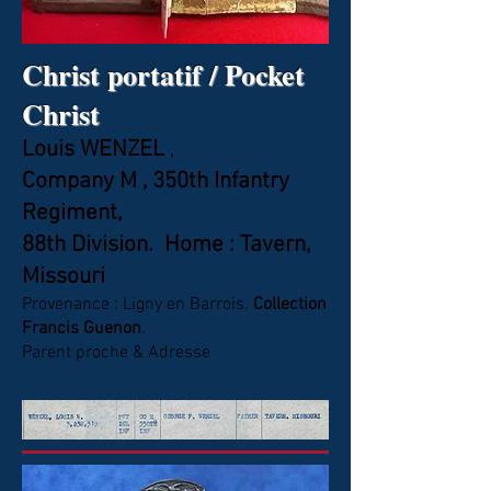
Christ portatif / Pocket
Christ
Louis WENZEL
,
Company M , 350th Infantry
Regiment,
88th Division. Home : Tavern,
Missouri
Provenance : Ligny en Barrois.
Collection
Francis Guenon
.
Parent proche & Adresse