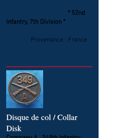
* 52nd
Infantry, 7th Division *
Provenance : France
Disque de col / Collar
Disk
Company A , 349th Infantry