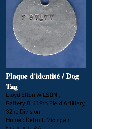
Plaque d'identité / Dog
Tag
Lloyd Elton WILSON
,
Battery D, 119th Field Artillery,
32nd Division
Home : Detroit, Michigan
Provenance : USA