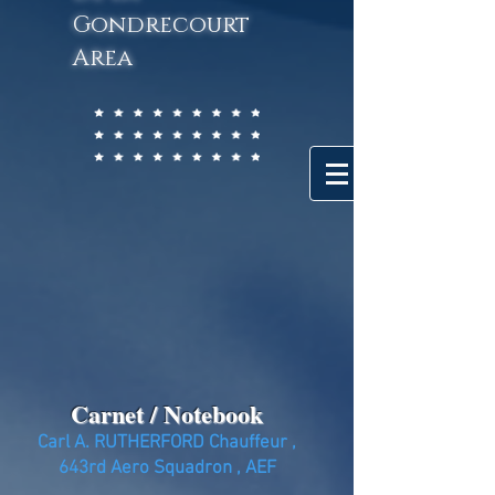
Gondrecourt
Area
Carnet / Notebook
Carl A. RUTHERFORD Chauffeur ,
643rd Aero Squadron , AEF